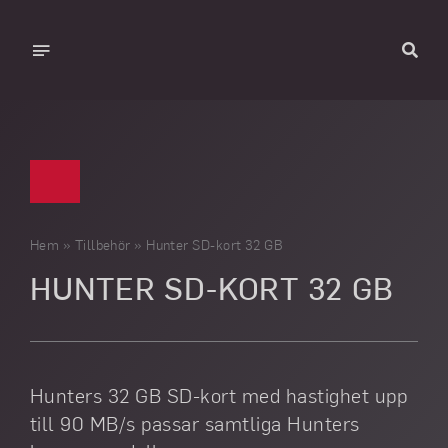
Skip
to
Toggle
content
Navigation
Hem
Produkter
Om Hunter
Hjälp
Hem
»
Tillbehör
»
Hunter SD-kort 32 GB
HUNTER SD-KORT 32 GB
Galleri
Kontakt
SV
Hunters 32 GB SD-kort med hastighet upp
till 90 MB/s passar samtliga Hunters