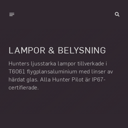
Skip
to
Toggle
content
Navigation
Hem
Produkter
LAMPOR & BELYSNING
Om Hunter
Hunters ljusstarka lampor tillverkade i
Hjälp
T6061 flygplansaluminium med linser av
härdat glas. Alla Hunter Pilot är IP67-
Galleri
certifierade.
Kontakt
SV