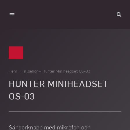
Skip
to
Toggle
content
Navigation
Hem
Produkter
Om Hunter
Hjälp
Hem
»
Tillbehör
»
Hunter Miniheadset OS-03
HUNTER MINIHEADSET
Galleri
Kontakt
OS-03
SV
Sändarknapp med mikrofon och